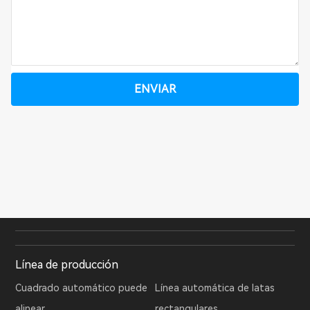
ENVIAR
Línea de producción
Cuadrado automático puede
Línea automática de latas
alinear
rectangulares