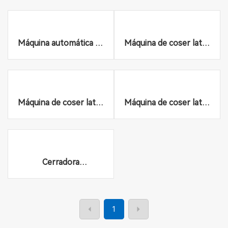
latas rectangulares
cuadrados
Máquina automática de
Máquina de coser latas
soldadura de
semiautomática
carrocerías
Máquina de coser latas
Máquina de coser latas
semiautomática
semiautomática
Cerradora
semiautomática
neumática para latas
1