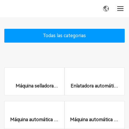
Todas las categorias
Máquina selladora
Enlatadora automática
automática GT4B2B
de cubos de 18L
Máquina automática de
Máquina automática de
costura de cuerpos de
coser grandes